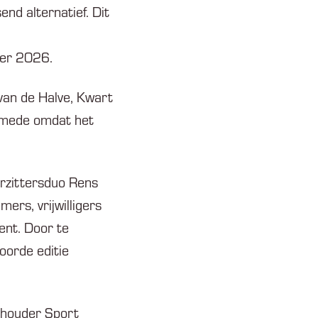
nd alternatief. Dit
ber 2026.
van de Halve, Kwart
, mede omdat het
oorzittersduo Rens
ers, vrijwilligers
ent. Door te
oorde editie
ethouder Sport