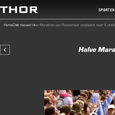
SPORTEN
Home
Club nieuws
Halve Marathon van Roosendaal verplaatst naar 4 okto
Atletiek
Recreatie H
Halve Mara
Nordic Walk
Wandelen
Jeu De Boul
Veelzijdig 