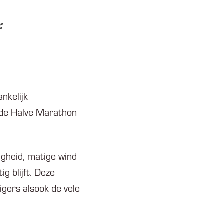
:
nkelijk
 de Halve Marathon
igheid, matige wind
 blijft. Deze
igers alsook de vele