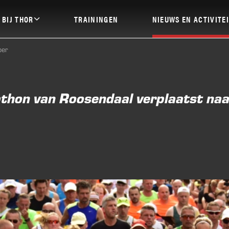
 BIJ THOR
TRAININGEN
NIEUWS EN ACTIVITE
ber
Clubnieuws
ardlopen
Halve marathon Roosend
thon van Roosendaal verplaatst naa
ing
Avondvierdaagse
es
Bewegen