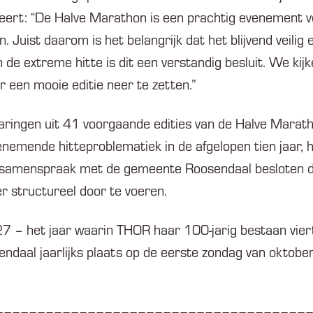
eert: “De Halve Marathon is een prachtig evenement 
n. Juist daarom is het belangrijk dat het blijvend veili
 de extreme hitte is dit een verstandig besluit. We kij
een mooie editie neer te zetten.”
aringen uit 41 voorgaande edities van de Halve Marat
emende hitteproblematiek in de afgelopen tien jaar, 
 samenspraak met de gemeente Roosendaal besloten d
er structureel door te voeren.
 – het jaar waarin THOR haar 100-jarig bestaan viert
daal jaarlijks plaats op de eerste zondag van oktober