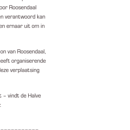
voor Roosendaal
g en verantwoord kan
ken ernaar uit om in
hon van Roosendaal,
heeft organiserende
eze verplaatsing
 – vindt de Halve
.