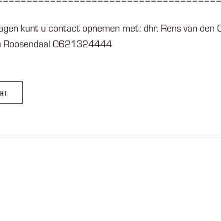
=====================================
agen kunt u contact opnemen met: dhr. Rens van den O
an Roosendaal 0621324444
CHT